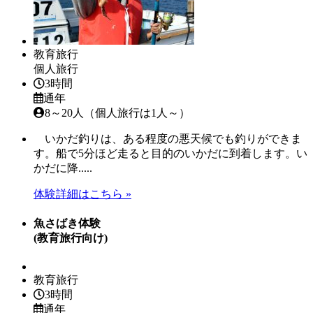
教育旅行
個人旅行
3時間
通年
8～20人（個人旅行は1人～）
いかだ釣りは、ある程度の悪天候でも釣りができま
す。船で5分ほど走ると目的のいかだに到着します。い
かだに降.....
体験詳細はこちら »
魚さばき体験
(教育旅行向け)
教育旅行
3時間
通年