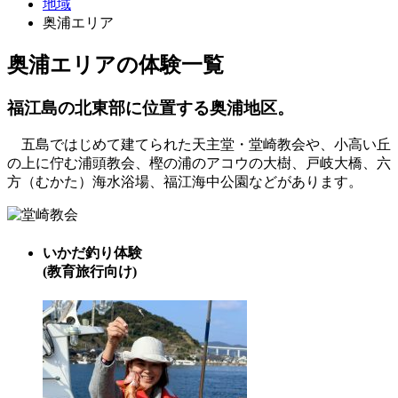
地域
奥浦エリア
奥浦エリアの体験一覧
福江島の北東部に位置する奥浦地区。
五島ではじめて建てられた天主堂・堂崎教会や、小高い丘
の上に佇む浦頭教会、樫の浦のアコウの大樹、戸岐大橋、六
方（むかた）海水浴場、福江海中公園などがあります。
いかだ釣り体験
(教育旅行向け)