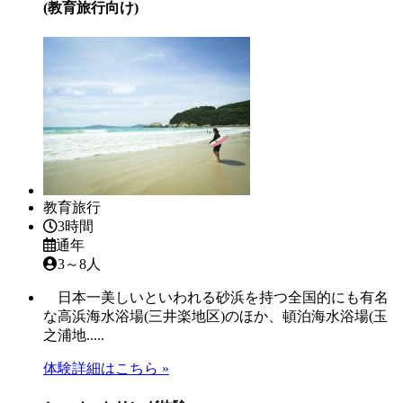
(教育旅行向け)
教育旅行
3時間
通年
3～8人
日本一美しいといわれる砂浜を持つ全国的にも有名
な高浜海水浴場(三井楽地区)のほか、頓泊海水浴場(玉
之浦地.....
体験詳細はこちら »